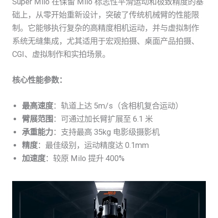
Super Milo 在保留 Milo 标志性平滑运动和极致精度的基
础上，从零开始重新设计，突破了传统机械臂的性能限
制。它能够执行复杂的高精度相机运动，并与虚拟制作
系统无缝集成，尤其适用于宏观拍摄、桌面产品拍摄、
CGI、虚拟制作和实拍场景。
核心性能参数：
最高速度
：轨道上达 5m/s（含相机复合运动）
臂展范围
：可通过加长臂扩展至 6.1 米
承重能力
：支持最高 35kg 电影级摄影机
精度
：最佳级别，运动精度达 0.1mm
加速度
：较原 Milo 提升 400%