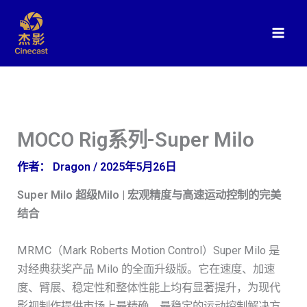
跳
至
内
容
MOCO Rig系列-Super Milo
作者：
Dragon
/
2025年5月26日
Super Milo 超级Milo | 宏观精度与高速运动控制的完美
结合
MRMC（Mark Roberts Motion Control）Super Milo 是
对经典获奖产品 Milo 的全面升级版。它在速度、加速
度、臂展、稳定性和整体性能上均有显著提升，为现代
影视制作提供市场上最精确、最稳定的运动控制解决方