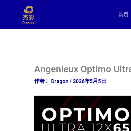
跳
至
首页
内
容
Angenieux Optimo Ultr
作者：
Dragon
/
2026年5月5日