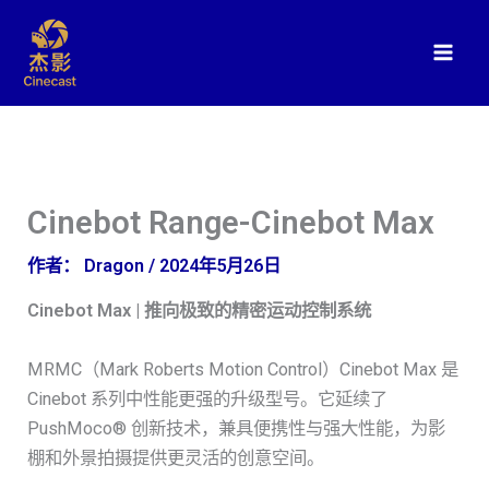
跳
至
内
容
Cinebot Range-Cinebot Max
作者：
Dragon
/
2024年5月26日
Cinebot Max | 推向极致的精密运动控制系统
MRMC（Mark Roberts Motion Control）Cinebot Max 是
Cinebot 系列中性能更强的升级型号。它延续了
PushMoco® 创新技术，兼具便携性与强大性能，为影
棚和外景拍摄提供更灵活的创意空间。